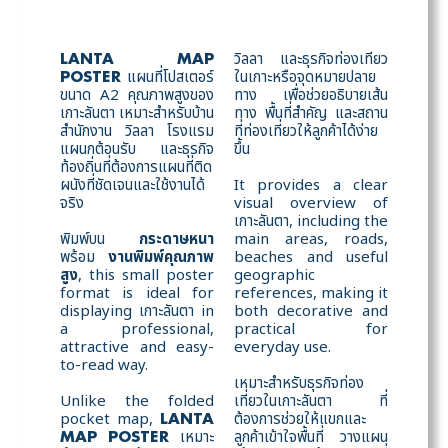
วิลลา และธุรกิจท่องเที่ยว
LANTA MAP
แผนที่โปสเตอร์
ในเกาะหรือจุดหมายปลาย
POSTER
ขนาด A2 คุณภาพสูงของ
ทาง เพื่อช่วยอธิบายเส้น
เกาะลันตา เหมาะสำหรับบ้าน
ทาง พื้นที่สำคัญ และสถาน
สำนักงาน วิลลา โรงแรม
ที่ท่องเที่ยวให้ลูกค้าได้ง่าย
แผนกต้อนรับ และธุรกิจ
ขึ้น
ท้องถิ่นที่ต้องการแผนที่ติด
ผนังที่ชัดเจนและใช้งานได้
It provides a clear
จริง
visual overview of
เกาะลันตา, including the
พิมพ์บน
กระดาษหนา
main areas, roads,
พร้อม
งานพิมพ์คุณภาพ
beaches and useful
สูง
, this small poster
geographic
format is ideal for
references, making it
displaying เกาะลันตา in
both decorative and
a professional,
practical for
attractive and easy-
everyday use.
to-read way.
เหมาะสำหรับธุรกิจท่อง
Unlike the folded
เที่ยวในเกาะลันตา ที่
pocket map,
ต้องการช่วยให้แขกและ
LANTA
เหมาะ
ลูกค้าเข้าใจพื้นที่ วางแผน
MAP POSTER