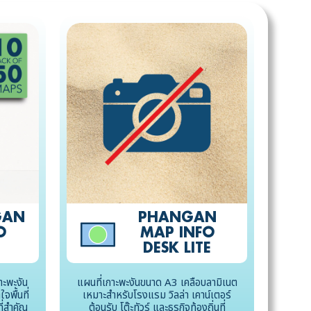
GAN
PHANGAN
O
MAP INFO
DESK LITE
าะพะงัน
แผนที่เกาะพะงันขนาด A3 เคลือบลามิเนต
จพื้นที่
เหมาะสำหรับโรงแรม วิลล่า เคาน์เตอร์
่สำคัญ
ต้อนรับ โต๊ะทัวร์ และธุรกิจท้องถิ่นที่