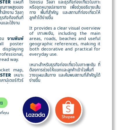
แผนที่
โรงแรม วิลลา และธุรกิจท่องเที่ยวในเกาะ
STER
ณภาพสูงของ
หรือจุดหมายปลายทาง เพื่อช่วยอธิบายเส้น
สำนักงาน วิลลา
ทาง พื้นที่สำคัญ และสถานที่ท่องเที่ยวให้
ิจท้องถิ่นที่
ลูกค้าได้ง่ายขึ้น
เจนและใช้งาน
It provides a clear visual overview
of เกาะพะงัน, including the main
้อม
งานพิมพ์
areas, roads, beaches and useful
ll poster
geographic references, making it
displaying
both decorative and practical for
fessional,
everyday use.
-read way.
เหมาะสำหรับธุรกิจท่องเที่ยวในเกาะพะงัน ที่
ocket map,
ต้องการช่วยให้แขกและลูกค้าเข้าใจพื้นที่
เหมาะ
วางแผนเส้นทาง และค้นพบสถานที่สำคัญได้
STER
์เตอร์ทัวร์
ง่ายขึ้น
ลย
ที่คุณ