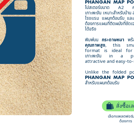
PHANGAN MAP PO
โปสเตอร์ขนาด A2 คุ
เกาะพะงัน เหมาะสำหรับบ้าน 
โรงแรม แผนกต้อนรับ และธุรก
ต้องการแผนที่ติดผนังที่ชัด
ได้จริง
พิมพ์บน
กระดาษหนา
พร
คุณภาพสูง
, this sma
format is ideal for 
เกาะพะงัน in a pro
attractive and easy-to
Unlike the folded p
PHANGAN MAP PO
สำหรับแผนกต้อนรับ เคาน
สั่งซื้อเ
เลือกแพลตฟอร์ม
ต้องการ