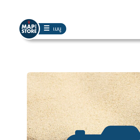
☰
เมนู