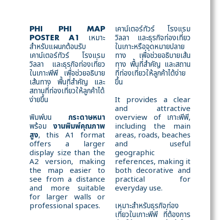
เคาน์เตอร์ทัวร์ โรงแรม
PHI PHI MAP
เหมาะ
วิลลา และธุรกิจท่องเที่ยว
POSTER A1
สำหรับแผนกต้อนรับ
ในเกาะหรือจุดหมายปลาย
เคาน์เตอร์ทัวร์ โรงแรม
ทาง เพื่อช่วยอธิบายเส้น
วิลลา และธุรกิจท่องเที่ยว
ทาง พื้นที่สำคัญ และสถาน
ในเกาะพีพี เพื่อช่วยอธิบาย
ที่ท่องเที่ยวให้ลูกค้าได้ง่าย
เส้นทาง พื้นที่สำคัญ และ
ขึ้น
สถานที่ท่องเที่ยวให้ลูกค้าได้
ง่ายขึ้น
It provides a clear
and attractive
พิมพ์บน
กระดาษหนา
overview of เกาะพีพี,
พร้อม
งานพิมพ์คุณภาพ
including the main
สูง
, this A1 format
areas, roads, beaches
offers a larger
and useful
display size than the
geographic
A2 version, making
references, making it
the map easier to
both decorative and
see from a distance
practical for
and more suitable
everyday use.
for larger walls or
professional spaces.
เหมาะสำหรับธุรกิจท่อง
เที่ยวในเกาะพีพี ที่ต้องการ