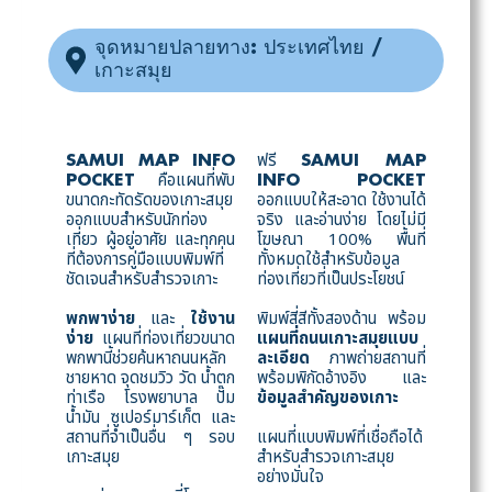
จุดหมายปลายทาง: ประเทศไทย /
เกาะสมุย
ฟรี
SAMUI MAP INFO
SAMUI MAP
คือแผนที่พับ
POCKET
INFO POCKET
ขนาดกะทัดรัดของเกาะสมุย
ออกแบบให้สะอาด ใช้งานได้
ออกแบบสำหรับนักท่อง
จริง และอ่านง่าย โดยไม่มี
เที่ยว ผู้อยู่อาศัย และทุกคน
โฆษณา 100% พื้นที่
ที่ต้องการคู่มือแบบพิมพ์ที่
ทั้งหมดใช้สำหรับข้อมูล
ชัดเจนสำหรับสำรวจเกาะ
ท่องเที่ยวที่เป็นประโยชน์
พกพาง่าย
และ
ใช้งาน
พิมพ์สี่สีทั้งสองด้าน พร้อม
ง่าย
แผนที่ท่องเที่ยวขนาด
แผนที่ถนนเกาะสมุยแบบ
พกพานี้ช่วยค้นหาถนนหลัก
ละเอียด
ภาพถ่ายสถานที่
ชายหาด จุดชมวิว วัด น้ำตก
พร้อมพิกัดอ้างอิง และ
ท่าเรือ โรงพยาบาล ปั๊ม
ข้อมูลสำคัญของเกาะ
น้ำมัน ซูเปอร์มาร์เก็ต และ
สถานที่จำเป็นอื่น ๆ รอบ
แผนที่แบบพิมพ์ที่เชื่อถือได้
เกาะสมุย
สำหรับสำรวจเกาะสมุย
อย่างมั่นใจ