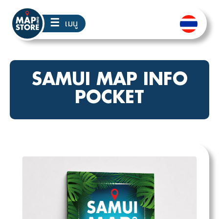
☰
เมนู
SAMUI MAP INFO
POCKET