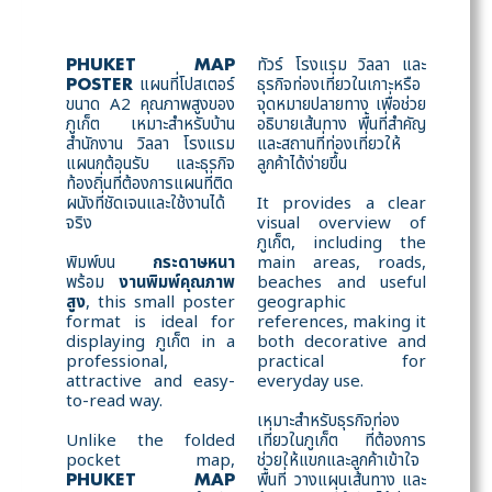
ทัวร์ โรงแรม วิลลา และ
PHUKET MAP
แผนที่โปสเตอร์
ธุรกิจท่องเที่ยวในเกาะหรือ
POSTER
ขนาด A2 คุณภาพสูงของ
จุดหมายปลายทาง เพื่อช่วย
ภูเก็ต เหมาะสำหรับบ้าน
อธิบายเส้นทาง พื้นที่สำคัญ
สำนักงาน วิลลา โรงแรม
และสถานที่ท่องเที่ยวให้
แผนกต้อนรับ และธุรกิจ
ลูกค้าได้ง่ายขึ้น
ท้องถิ่นที่ต้องการแผนที่ติด
ผนังที่ชัดเจนและใช้งานได้
It provides a clear
จริง
visual overview of
ภูเก็ต, including the
พิมพ์บน
กระดาษหนา
main areas, roads,
พร้อม
งานพิมพ์คุณภาพ
beaches and useful
สูง
, this small poster
geographic
format is ideal for
references, making it
displaying ภูเก็ต in a
both decorative and
professional,
practical for
attractive and easy-
everyday use.
to-read way.
เหมาะสำหรับธุรกิจท่อง
Unlike the folded
เที่ยวในภูเก็ต ที่ต้องการ
pocket map,
ช่วยให้แขกและลูกค้าเข้าใจ
พื้นที่ วางแผนเส้นทาง และ
PHUKET MAP